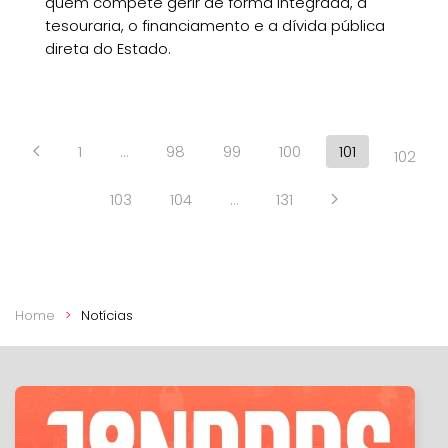
quem compete gerir de forma integrada, a
tesouraria, o financiamento e a dívida pública
direta do Estado.
1
…
98
99
100
101
102
103
104
…
131
Home
Notícias