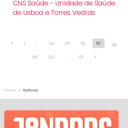
CNS Saúde - Unidade de Saúde
de Lisboa e Torres Vedras
1
…
114
115
116
117
118
119
120
…
131
Home
Notícias