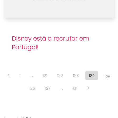
Disney está a recrutar em
Portugal!
1
…
121
122
123
124
125
126
127
…
131