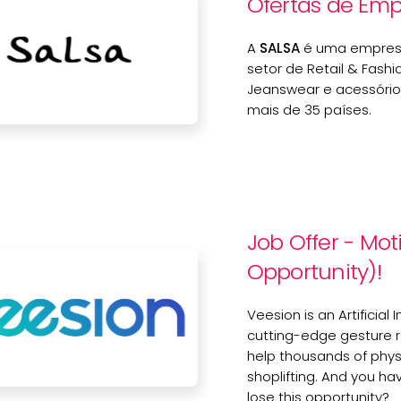
Ofertas de Emp
A
SALSA
é uma empresa
setor de Retail & Fash
Jeanswear e acessóri
mais de 35 países.
Job Offer - Mot
Opportunity)!
Veesion is an Artificia
cutting-edge gesture re
help thousands of
phys
shoplifting. And you hav
lose this opportunity?