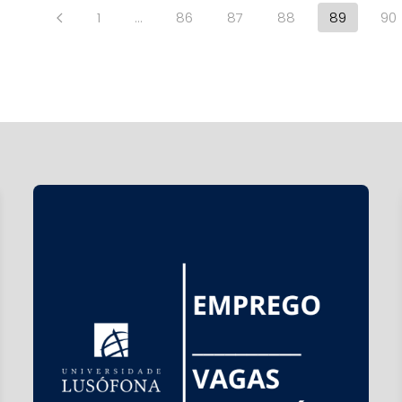
1
…
86
87
88
89
90