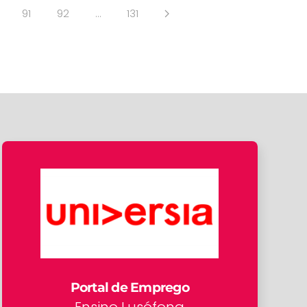
91
92
…
131
Portal de Emprego