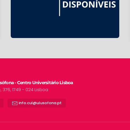
ófona - Centro Universitário Lisboa
376, 1749 - 024 Lisboa
info.cul@ulusofona.pt